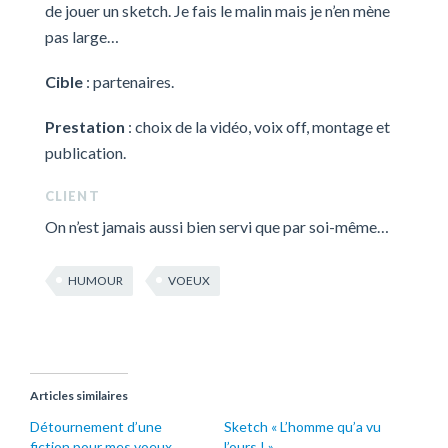
de jouer un sketch. Je fais le malin mais je n’en mène
pas large…
Cible
: partenaires.
Prestation
: choix de la vidéo, voix off, montage et
publication.
CLIENT
On n’est jamais aussi bien servi que par soi-même…
HUMOUR
VOEUX
Articles similaires
Détournement d’une
Sketch « L’homme qu’a vu
fiction pour mes voeux
l’ours ! »